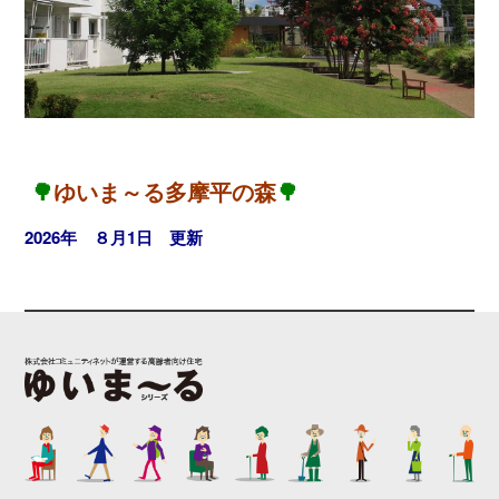
🌳
ゆいま～る多摩平の森
🌳
2026年 ８
月1日 更新