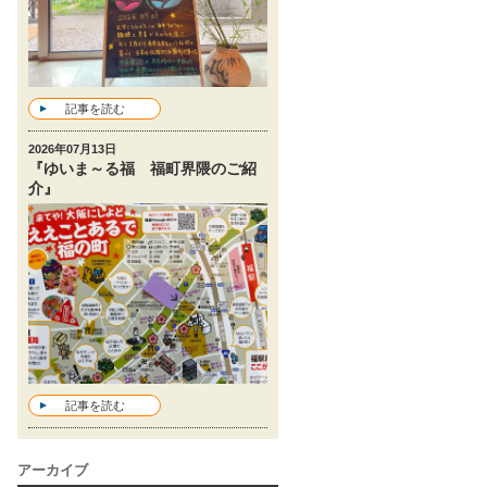
記事を読む
2026年07月13日
『ゆいま～る福 福町界隈のご紹
介』
記事を読む
アーカイブ