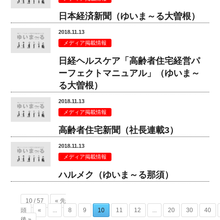
日本経済新聞（ゆいま～る大曽根）
2018.11.13
メディア掲載情報
日経ヘルスケア「高齢者住宅経営パ
ーフェクトマニュアル」（ゆいま～
る大曽根）
2018.11.13
メディア掲載情報
高齢者住宅新聞（社長連載3）
2018.11.13
メディア掲載情報
ハルメク（ゆいま～る那須）
10 / 57
« 先
頭
«
...
8
9
10
11
12
...
20
30
40
後 »