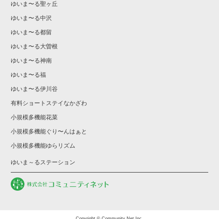
ゆいま〜る聖ヶ丘
ゆいま〜る中沢
ゆいま〜る都留
ゆいま〜る大曽根
ゆいま〜る神南
ゆいま〜る福
ゆいま〜る伊川谷
有料ショートステイなかざわ
小規模多機能花菜
小規模多機能ぐり〜んはぁと
小規模多機能ゆらリズム
ゆいま～るステーション
Copyright © Community Net Inc.