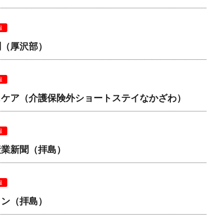
報
聞（厚沢部）
報
スケア（介護保険外ショートステイなかざわ）
報
産業新聞（拝島）
報
ョン（拝島）