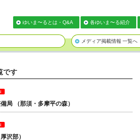
ゆいま〜るとは・Q&A
各ゆいま〜る紹介
メディア掲載情報 一覧へ
覧です
報
備局 （那須・多摩平の森）
報
（厚沢部）