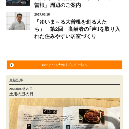
曽根」周辺のご案内
2017.08.18
「ゆいま～る大曽根を創る人た
ち」 第2回 高齢者の｢声｣を取り入
れた住みやすい居室づくり
ゆいま〜る大曽根ブログ 一覧へ
最新記事
2026年07月26日
土用の丑の日