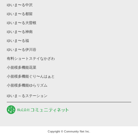
ゆいま〜る中沢
ゆいま〜る都留
ゆいま〜る大曽根
ゆいま〜る神南
ゆいま〜る福
ゆいま〜る伊川谷
有料ショートステイなかざわ
小規模多機能花菜
小規模多機能ぐり〜んはぁと
小規模多機能ゆらリズム
ゆいま～るステーション
Copyright © Community Net Inc.