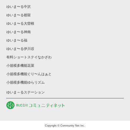
ゆいま〜る中沢
ゆいま〜る都留
ゆいま〜る大曽根
ゆいま〜る神南
ゆいま〜る福
ゆいま〜る伊川谷
有料ショートステイなかざわ
小規模多機能花菜
小規模多機能ぐり〜んはぁと
小規模多機能ゆらリズム
ゆいま～るステーション
Copyright © Community Net Inc.