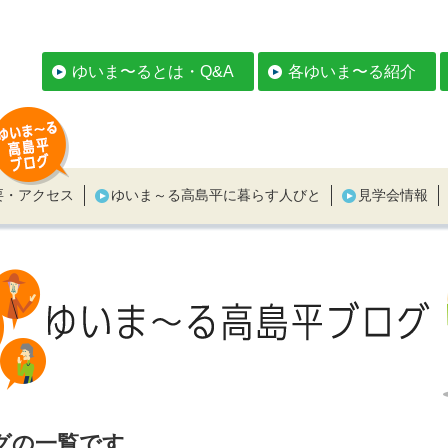
ゆいま〜るとは・Q&A
各ゆいま〜る紹介
要・アクセス
ゆいま～る高島平に暮らす人びと
見学会情報
グの一覧です