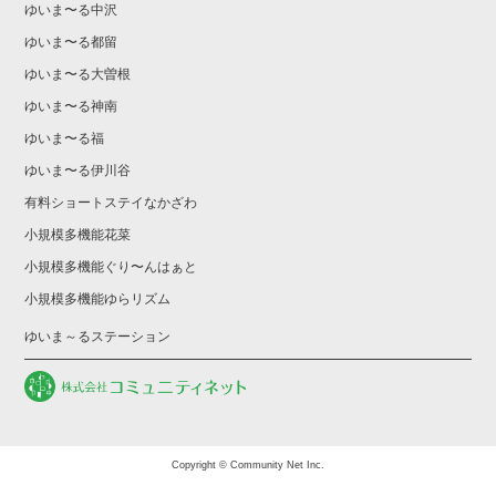
ゆいま〜る中沢
ゆいま〜る都留
ゆいま〜る大曽根
ゆいま〜る神南
ゆいま〜る福
ゆいま〜る伊川谷
有料ショートステイなかざわ
小規模多機能花菜
小規模多機能ぐり〜んはぁと
小規模多機能ゆらリズム
ゆいま～るステーション
Copyright © Community Net Inc.