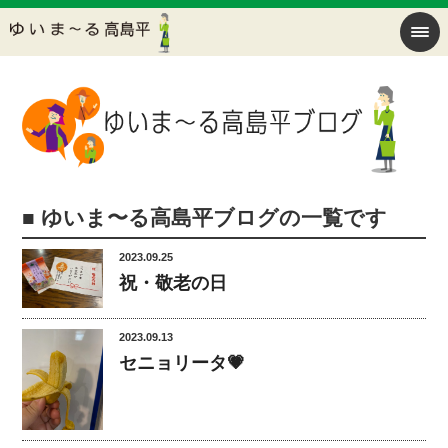
■ ゆいま〜る高島平ブログの一覧です
2023.09.25
祝・敬老の日
2023.09.13
セニョリータ💗