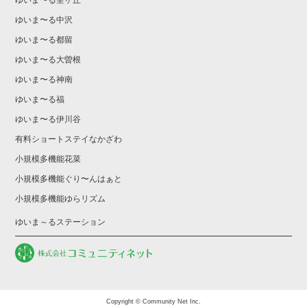
ゆいま〜る中沢
ゆいま〜る都留
ゆいま〜る大曽根
ゆいま〜る神南
ゆいま〜る福
ゆいま〜る伊川谷
有料ショートステイなかざわ
小規模多機能花菜
小規模多機能ぐり〜んはぁと
小規模多機能ゆらリズム
ゆいま～るステーション
Copyright © Community Net Inc.