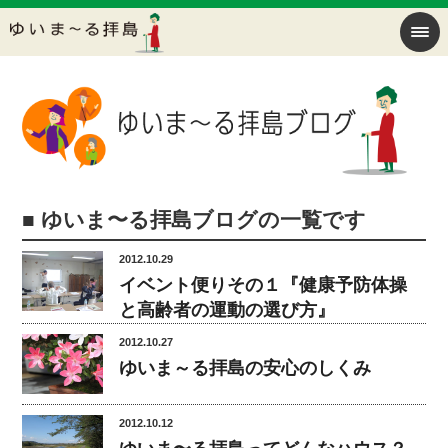
■ ゆいま〜る拝島ブログの一覧です
2012.10.29
イベント便りその１『健康予防体操
と高齢者の運動の選び方』
2012.10.27
ゆいま～る拝島の安心のしくみ
2012.10.12