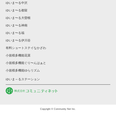
ゆいま〜る中沢
ゆいま〜る都留
ゆいま〜る大曽根
ゆいま〜る神南
ゆいま〜る福
ゆいま〜る伊川谷
有料ショートステイなかざわ
小規模多機能花菜
小規模多機能ぐり〜んはぁと
小規模多機能ゆらリズム
ゆいま～るステーション
Copyright © Community Net Inc.