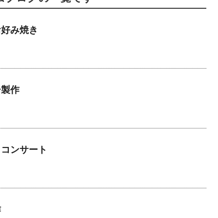
お好み焼き
ー製作
りコンサート
作