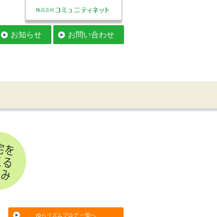
お知らせ
お問い合わせ
ゆらリズムブログ 一覧へ