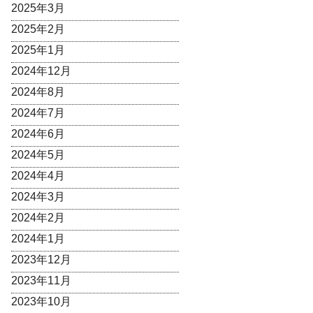
2025年3月
2025年2月
2025年1月
2024年12月
2024年8月
2024年7月
2024年6月
2024年5月
2024年4月
2024年3月
2024年2月
2024年1月
2023年12月
2023年11月
2023年10月