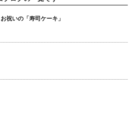
 お祝いの「寿司ケーキ」