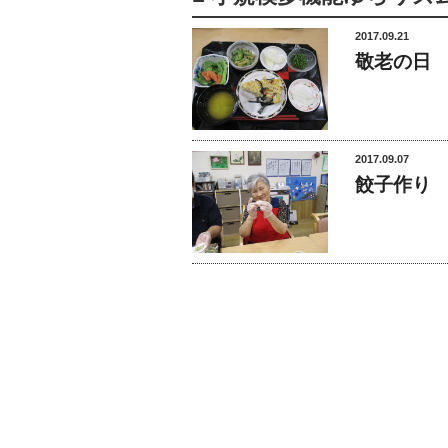
2017.09.21
敬老の日
2017.09.07
餃子作り