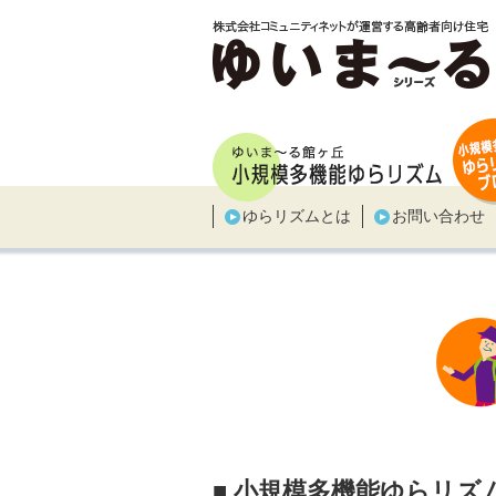
ゆらリズムとは
お問い合わせ
■ 小規模多機能ゆらリズ