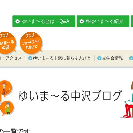
ゆいま〜るとは・Q&A
各ゆいま〜る紹介
要・アクセス
ゆいま～る中沢に暮らす人びと
見学会情報
の一覧です