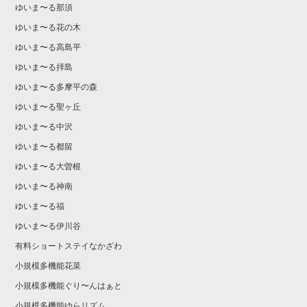
ゆいま〜る那須
ゆいま〜る花の木
ゆいま〜る高島平
ゆいま〜る拝島
ゆいま〜る多摩平の森
ゆいま〜る聖ヶ丘
ゆいま〜る中沢
ゆいま〜る都留
ゆいま〜る大曽根
ゆいま〜る神南
ゆいま〜る福
ゆいま〜る伊川谷
有料ショートステイなかざわ
小規模多機能花菜
小規模多機能ぐり〜んはぁと
小規模多機能ゆらリズム