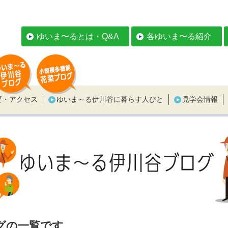
ゆいま〜るとは・Q&A
各ゆいま〜る紹介
要・アクセス
ゆいま～る伊川谷に暮らす人びと
見学会情報
グの一覧です