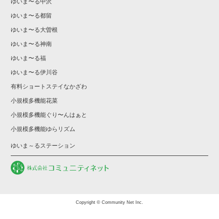
ゆいま〜る中沢
ゆいま〜る都留
ゆいま〜る大曽根
ゆいま〜る神南
ゆいま〜る福
ゆいま〜る伊川谷
有料ショートステイなかざわ
小規模多機能花菜
小規模多機能ぐり〜んはぁと
小規模多機能ゆらリズム
ゆいま～るステーション
Copyright © Community Net Inc.