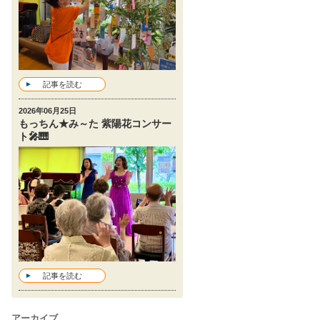
記事を読む
2026年06月25日
もっちん★み～た 紫陽花コンサー
ト🎤🎹
記事を読む
アーカイブ