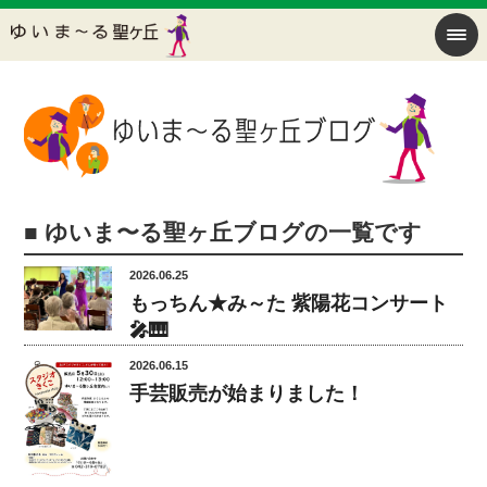
■ ゆいま〜る聖ヶ丘ブログの一覧です
2026.06.25
もっちん★み～た 紫陽花コンサート
🎤🎹
2026.06.15
手芸販売が始まりました！