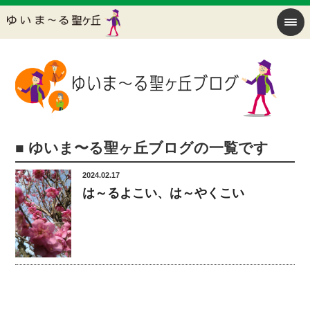
■ ゆいま〜る聖ヶ丘ブログの一覧です
2024.02.17
は～るよこい、は～やくこい