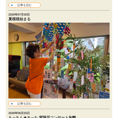
記事を読む
2026年07月20日
夏模様始まる
記事を読む
2026年06月25日
もっちん★み～た 紫陽花コンサート🎤🎹