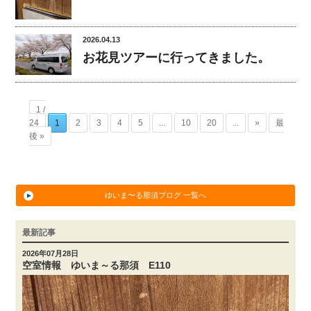
2026.04.13
お花見ツアーに行ってきました。
1 /
24
1
2
3
4
5
...
10
20
...
»
最
後 »
ゆいま〜る那須ブログ 一覧へ
最新記事
2026年07月28日
空室情報 ゆいま～る那須 E110