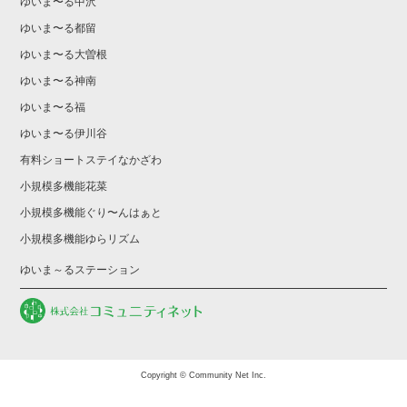
ゆいま〜る中沢
ゆいま〜る都留
ゆいま〜る大曽根
ゆいま〜る神南
ゆいま〜る福
ゆいま〜る伊川谷
有料ショートステイなかざわ
小規模多機能花菜
小規模多機能ぐり〜んはぁと
小規模多機能ゆらリズム
ゆいま～るステーション
Copyright © Community Net Inc.