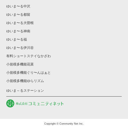
ゆいま〜る中沢
ゆいま〜る都留
ゆいま〜る大曽根
ゆいま〜る神南
ゆいま〜る福
ゆいま〜る伊川谷
有料ショートステイなかざわ
小規模多機能花菜
小規模多機能ぐり〜んはぁと
小規模多機能ゆらリズム
ゆいま～るステーション
Copyright © Community Net Inc.