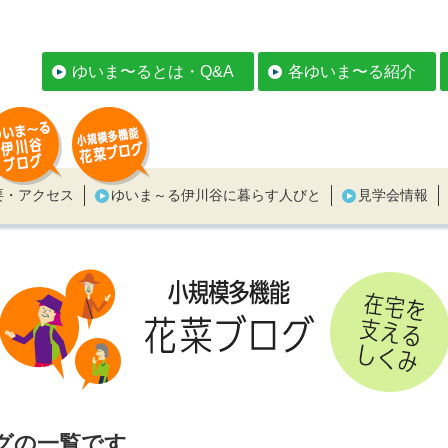
ゆいま〜るとは・Q&A
各ゆいま〜る紹介
要・アクセス
ゆいま～る伊川谷に暮らす人びと
見学会情報
ログの一覧です