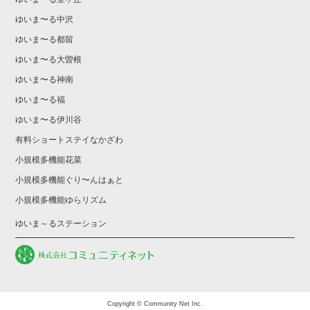
ゆいま〜る中沢
ゆいま〜る都留
ゆいま〜る大曽根
ゆいま〜る神南
ゆいま〜る福
ゆいま〜る伊川谷
有料ショートステイなかざわ
小規模多機能花菜
小規模多機能ぐり〜んはぁと
小規模多機能ゆらリズム
ゆいま～るステーション
Copyright © Community Net Inc.