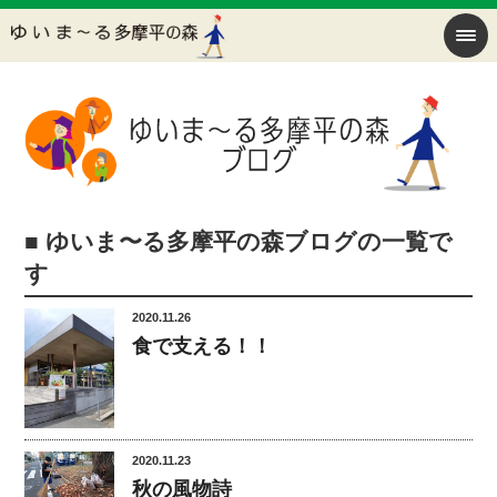
■ ゆいま〜る多摩平の森ブログの一覧で
す
2020.11.26
食で支える！！
2020.11.23
秋の風物詩