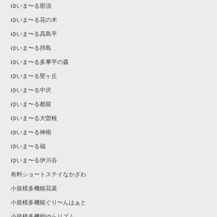
ゆいま〜る那須
ゆいま〜る花の木
ゆいま〜る高島平
ゆいま〜る拝島
ゆいま〜る多摩平の森
ゆいま〜る聖ヶ丘
ゆいま〜る中沢
ゆいま〜る都留
ゆいま〜る大曽根
ゆいま〜る神南
ゆいま〜る福
ゆいま〜る伊川谷
有料ショートステイなかざわ
小規模多機能花菜
小規模多機能ぐり〜んはぁと
小規模多機能ゆらリズム