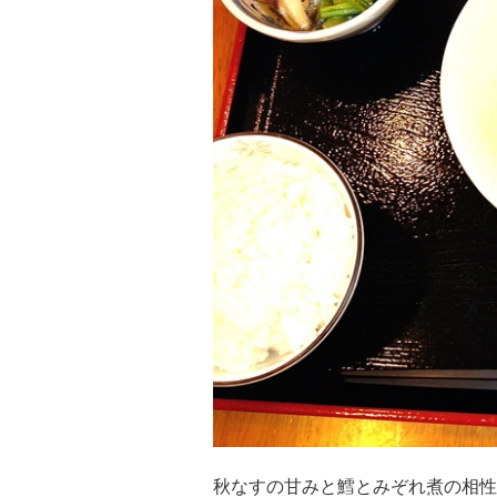
秋なすの甘みと鱈とみぞれ煮の相性