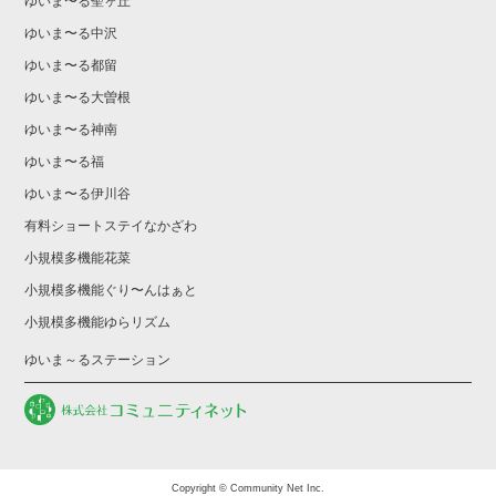
ゆいま〜る聖ヶ丘
ゆいま〜る中沢
ゆいま〜る都留
ゆいま〜る大曽根
ゆいま〜る神南
ゆいま〜る福
ゆいま〜る伊川谷
有料ショートステイなかざわ
小規模多機能花菜
小規模多機能ぐり〜んはぁと
小規模多機能ゆらリズム
ゆいま～るステーション
Copyright © Community Net Inc.